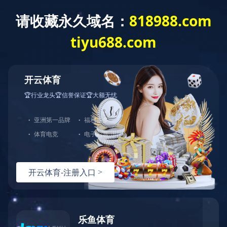
乐鱼平台
主体结构工程现场
检测