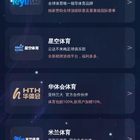
恒大国香山