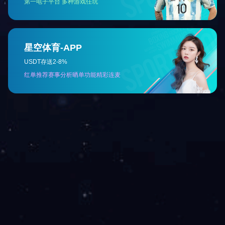
揭阳精恒
河源精恒
湖南精恒
手机二维码
官方微信二维码
服务范围
投诉与建议
网站地图
版权所有 Copyright © 2018-2019 乐鱼平台-乐鱼（中国）一站式服
务平台