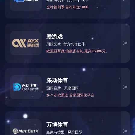
茶光村保障性住房